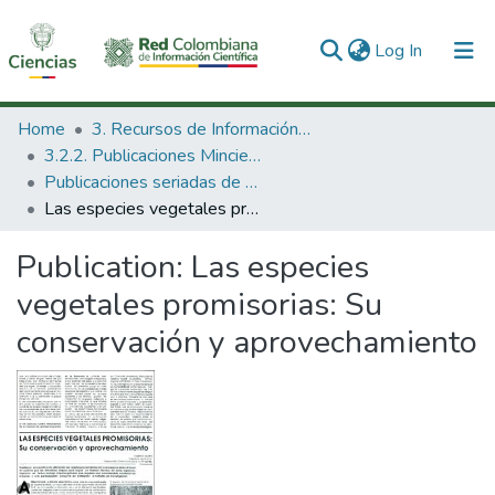
(current)
Log In
Communities & Collections
Home
3. Recursos de Información Científica y Tecnológica
3.2.2. Publicaciones Minciencias
All of DSpace
Publicaciones seriadas de Minciencias
Las especies vegetales promisorias: Su conservación y aprovechamiento
Statistics
Publication:
Las especies
vegetales promisorias: Su
conservación y aprovechamiento