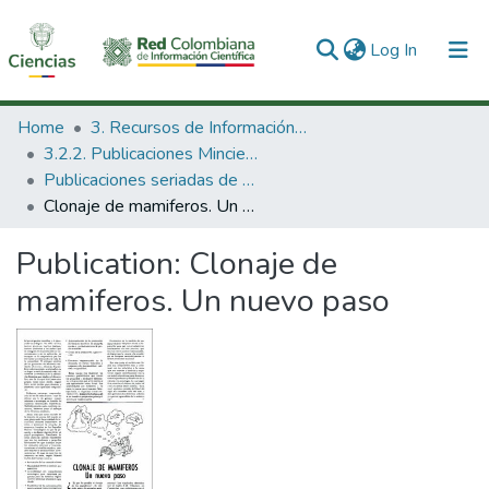
(current)
Log In
Communities & Collections
Home
3. Recursos de Información Científica y Tecnológica
3.2.2. Publicaciones Minciencias
All of DSpace
Publicaciones seriadas de Minciencias
Clonaje de mamiferos. Un nuevo paso
Statistics
Publication:
Clonaje de
mamiferos. Un nuevo paso