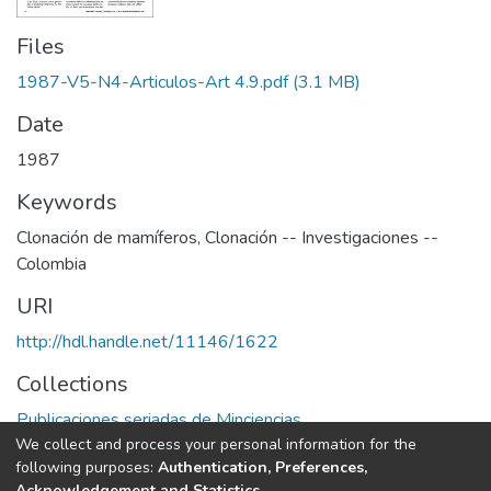
Files
1987-V5-N4-Articulos-Art 4.9.pdf
(3.1 MB)
Date
1987
Keywords
Clonación de mamíferos
,
Clonación -- Investigaciones --
Colombia
URI
http://hdl.handle.net/11146/1622
Collections
Publicaciones seriadas de Minciencias
We collect and process your personal information for the
following purposes:
Authentication, Preferences,
Full item page
Acknowledgement and Statistics
.