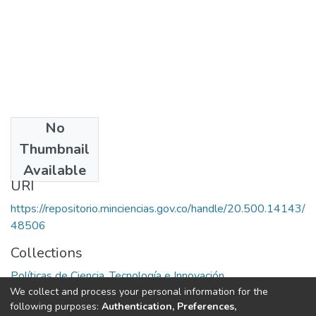
No
Date
Thumbnail
1982
Available
URI
https://repositorio.minciencias.gov.co/handle/20.500.14143/
48506
Collections
Políticas de Ciencia, Tecnología e Innovación
We collect and process your personal information for the
following purposes:
Authentication, Preferences,
Full item page