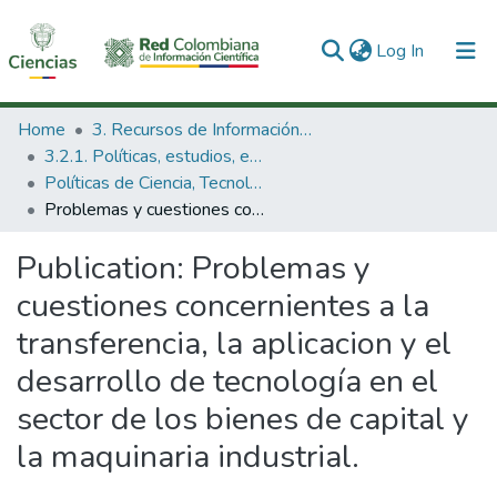
(current)
Log In
Communities & Collections
Home
3. Recursos de Información Científica y Tecnológica
3.2.1. Políticas, estudios, evaluaciones e indicadores de CTeI
All of DSpace
Políticas de Ciencia, Tecnología e Innovación
Problemas y cuestiones concernientes a la transferencia, la aplicacion y el desarrollo de tecnología en el sector de los bienes de capital y la maquinaria industrial.
Statistics
Publication:
Problemas y
cuestiones concernientes a la
transferencia, la aplicacion y el
desarrollo de tecnología en el
sector de los bienes de capital y
la maquinaria industrial.