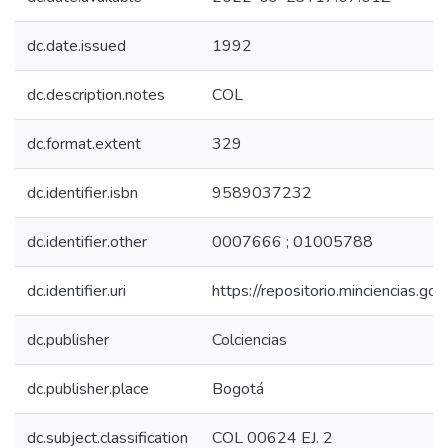
dc.date.issued
1992
dc.description.notes
COL
dc.format.extent
329
dc.identifier.isbn
9589037232
dc.identifier.other
0007666 ; 01005788
dc.identifier.uri
https://repositorio.minciencias.
dc.publisher
Colciencias
dc.publisher.place
Bogotá
dc.subject.classification
COL 00624 EJ. 2