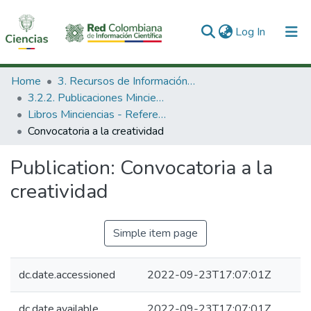
(current)
Log In
Communities & Collections
Home
3. Recursos de Información Científica y Tecnológica
3.2.2. Publicaciones Minciencias
All of DSpace
Libros Minciencias - Referenciales
Convocatoria a la creatividad
Statistics
Publication:
Convocatoria a la
creatividad
Simple item page
dc.date.accessioned
2022-09-23T17:07:01Z
dc.date.available
2022-09-23T17:07:01Z