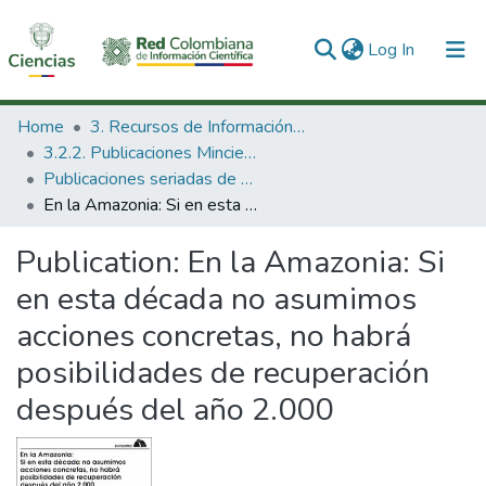
(current)
Log In
Communities & Collections
Home
3. Recursos de Información Científica y Tecnológica
3.2.2. Publicaciones Minciencias
All of DSpace
Publicaciones seriadas de Minciencias
En la Amazonia: Si en esta década no asumimos acciones concretas, no habrá posibilidades de recuperación después del año 2.000
Statistics
Publication:
En la Amazonia: Si
en esta década no asumimos
acciones concretas, no habrá
posibilidades de recuperación
después del año 2.000