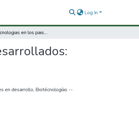
Log In
Biotecnologias en los paises desarrollados: Promesas y desafios
esarrollados:
es en desarrollo
,
Biotécnologías --