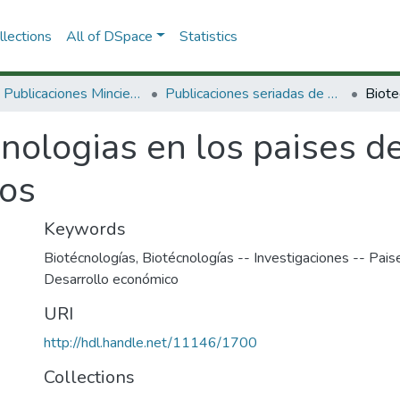
lections
All of DSpace
Statistics
3.2.2. Publicaciones Minciencias
Publicaciones seriadas de Minciencias
nologias en los paises d
ios
Keywords
Biotécnologías
,
Biotécnologías -- Investigaciones -- Pais
Desarrollo económico
URI
http://hdl.handle.net/11146/1700
Collections