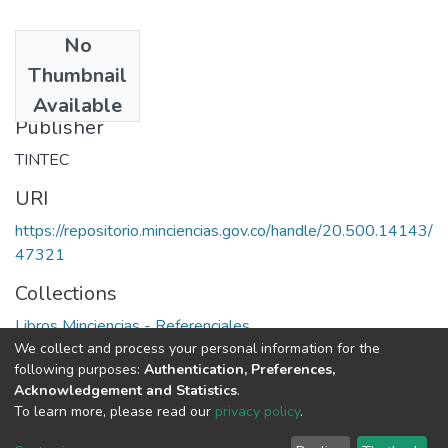
No
Date
Thumbnail
1975
Available
Publisher
TINTEC
URI
https://repositorio.minciencias.gov.co/handle/20.500.14143/
47321
Collections
Libros Minciencias - Referenciales
We collect and process your personal information for the
following purposes:
Authentication, Preferences,
Full item page
Acknowledgement and Statistics
.
To learn more, please read our
privacy policy
.
DSpace software
copyright © 2002-2026
LYRASIS
Cookie
Privacy
End User
Send