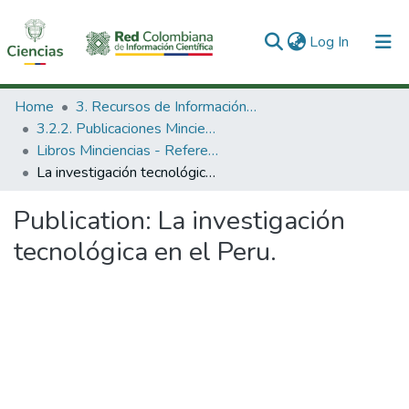
(current)
Log In
Communities & Collections
Home
3. Recursos de Información Científica y Tecnológica
3.2.2. Publicaciones Minciencias
All of DSpace
Libros Minciencias - Referenciales
La investigación tecnológica en el Peru.
Statistics
Publication:
La investigación
tecnológica en el Peru.