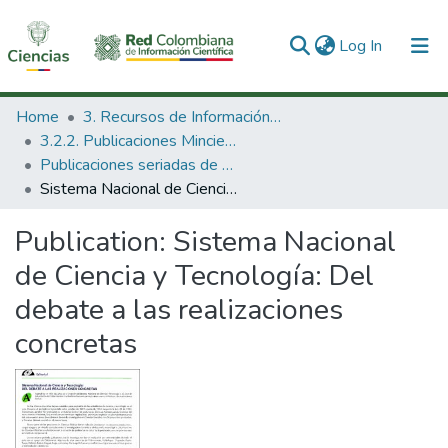
(current)
Log In
Communities & Collections
Home
3. Recursos de Información Científica y Tecnológica
3.2.2. Publicaciones Minciencias
All of DSpace
Publicaciones seriadas de Minciencias
Sistema Nacional de Ciencia y Tecnología: Del debate a las realizaciones concretas
Statistics
Publication:
Sistema Nacional
de Ciencia y Tecnología: Del
debate a las realizaciones
concretas