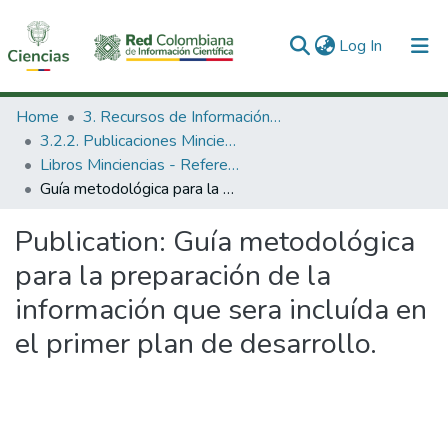
(current)
Log In
Communities & Collections
Home
3. Recursos de Información Científica y Tecnológica
3.2.2. Publicaciones Minciencias
All of DSpace
Libros Minciencias - Referenciales
Guía metodológica para la preparación de la información que sera incluída en el primer plan de desarrollo.
Statistics
Publication:
Guía metodológica
para la preparación de la
información que sera incluída en
el primer plan de desarrollo.