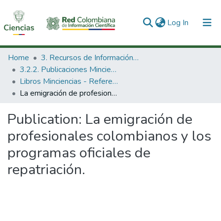
(current)
Log In
Communities & Collections
Home
3. Recursos de Información Científica y Tecnológica
3.2.2. Publicaciones Minciencias
All of DSpace
Libros Minciencias - Referenciales
La emigración de profesionales colombianos y los programas oficiales de repatriación.
Statistics
Publication:
La emigración de
profesionales colombianos y los
programas oficiales de
repatriación.