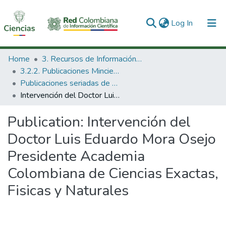
(current)
Log In
Communities & Collections
Home
3. Recursos de Información Científica y Tecnológica
3.2.2. Publicaciones Minciencias
All of DSpace
Publicaciones seriadas de Minciencias
Intervención del Doctor Luis Eduardo Mora Osejo Presidente Academia Colombiana de Ciencias Exactas, Fisicas y Naturales
Statistics
Publication:
Intervención del
Doctor Luis Eduardo Mora Osejo
Presidente Academia
Colombiana de Ciencias Exactas,
Fisicas y Naturales