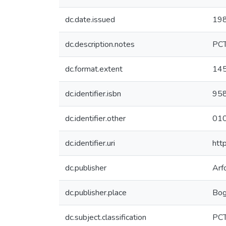
dc.date.issued
19
dc.description.notes
PC
dc.format.extent
145
dc.identifier.isbn
95
dc.identifier.other
01
dc.identifier.uri
htt
dc.publisher
Arfo
dc.publisher.place
Bog
dc.subject.classification
PCT