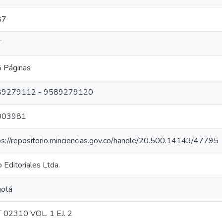
87
T
 Páginas
89279112 - 9589279120
003981
ps://repositorio.minciencias.gov.co/handle/20.500.14143/47795
 Editoriales Ltda.
otá
 02310 VOL. 1 EJ. 2