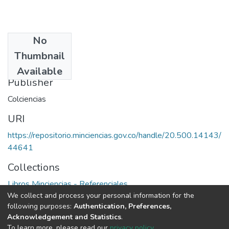
No
Date
Thumbnail
1998
Available
Publisher
Colciencias
URI
https://repositorio.minciencias.gov.co/handle/20.500.14143/
44641
Collections
Libros Minciencias - Referenciales
We collect and process your personal information for the
following purposes:
Authentication, Preferences,
Full item page
Acknowledgement and Statistics
.
To learn more, please read our
privacy policy
.