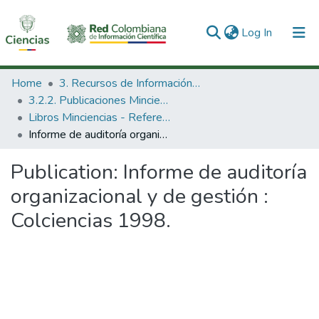
(current)
Log In
Communities & Collections
Home
3. Recursos de Información Científica y Tecnológica
3.2.2. Publicaciones Minciencias
All of DSpace
Libros Minciencias - Referenciales
Informe de auditoría organizacional y de gestión : Colciencias 1998.
Statistics
Publication:
Informe de auditoría
organizacional y de gestión :
Colciencias 1998.