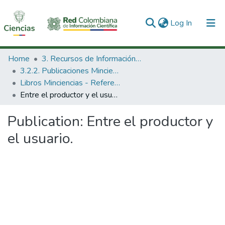
(current)
Log In
Communities & Collections
Home
3. Recursos de Información Científica y Tecnológica
3.2.2. Publicaciones Minciencias
All of DSpace
Libros Minciencias - Referenciales
Entre el productor y el usuario.
Statistics
Publication:
Entre el productor y
el usuario.