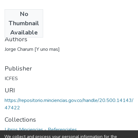
No
Date
Thumbnail
1995
Available
Authors
Jorge Charum [Y uno mas]
Publisher
ICFES
URI
https://repositorio.minciencias.gov.co/handle/20.500.14143/
47422
Collections
Libros Minciencias - Referenciales
We collect and process your personal information for the