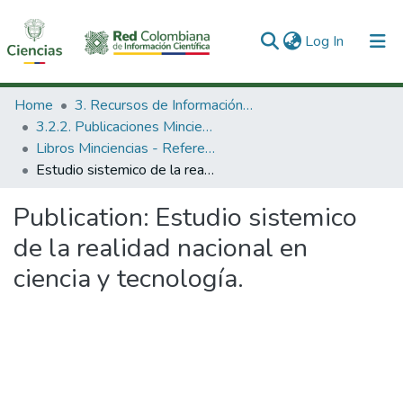
(current)
Log In
Communities & Collections
Home
3. Recursos de Información Científica y Tecnológica
3.2.2. Publicaciones Minciencias
All of DSpace
Libros Minciencias - Referenciales
Estudio sistemico de la realidad nacional en ciencia y tecnología.
Statistics
Publication:
Estudio sistemico
de la realidad nacional en
ciencia y tecnología.