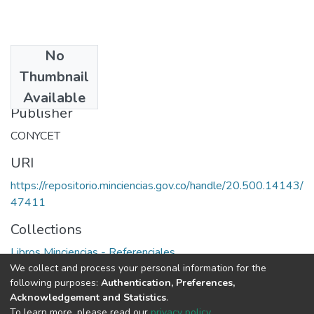
No
Date
Thumbnail
1998
Available
Publisher
CONYCET
URI
https://repositorio.minciencias.gov.co/handle/20.500.14143/
47411
Collections
Libros Minciencias - Referenciales
We collect and process your personal information for the
following purposes:
Authentication, Preferences,
Full item page
Acknowledgement and Statistics
.
To learn more, please read our
privacy policy
.