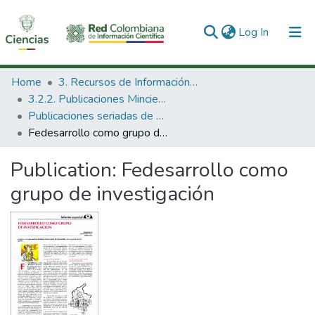
(current)
Log In
Communities & Collections
Home
3. Recursos de Información Científica y Tecnológica
3.2.2. Publicaciones Minciencias
All of DSpace
Publicaciones seriadas de Minciencias
Fedesarrollo como grupo de investigación
Statistics
Publication:
Fedesarrollo como
grupo de investigación