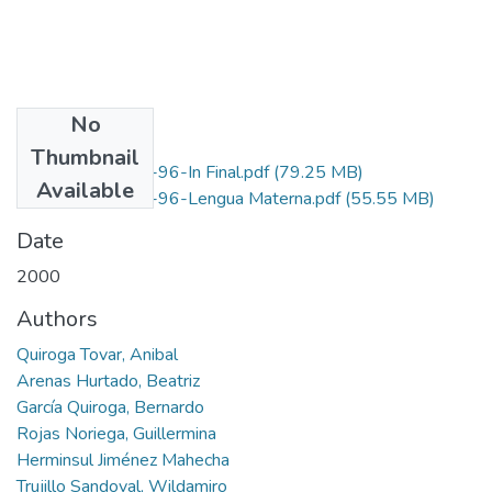
No
Files
Thumbnail
1131-11-445-96-In Final.pdf
(79.25 MB)
Available
1131-11-445-96-Lengua Materna.pdf
(55.55 MB)
Date
2000
Authors
Quiroga Tovar, Anibal
Arenas Hurtado, Beatriz
García Quiroga, Bernardo
Rojas Noriega, Guillermina
Herminsul Jiménez Mahecha
Trujillo Sandoval, Wildamiro