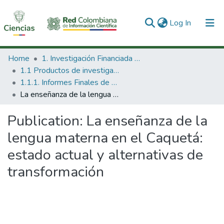
(current)
Log In
Communities & Collections
Home
1. Investigación Financiada con Recursos Públicos
1.1 Productos de investigación
All of DSpace
1.1.1. Informes Finales de Proyectos de Investigación
La enseñanza de la lengua materna en el Caquetá: estado actual y alternativas de transformación
Statistics
Publication:
La enseñanza de la
lengua materna en el Caquetá:
estado actual y alternativas de
transformación