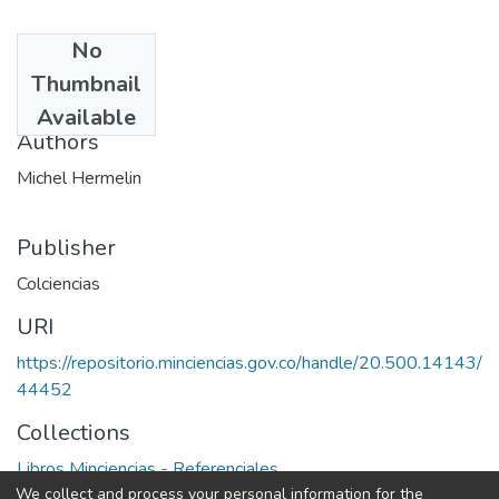
No
Date
Thumbnail
1981
Available
Authors
Michel Hermelin
Publisher
Colciencias
URI
https://repositorio.minciencias.gov.co/handle/20.500.14143/
44452
Collections
Libros Minciencias - Referenciales
We collect and process your personal information for the