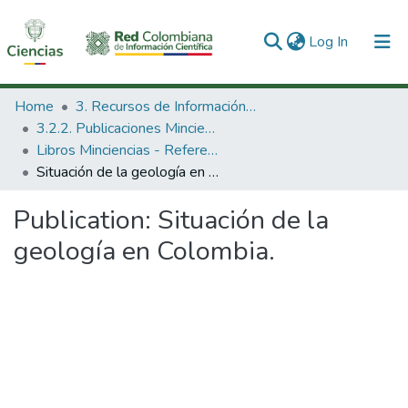
(current)
Log In
Communities & Collections
Home
3. Recursos de Información Científica y Tecnológica
3.2.2. Publicaciones Minciencias
All of DSpace
Libros Minciencias - Referenciales
Situación de la geología en Colombia.
Statistics
Publication:
Situación de la
geología en Colombia.