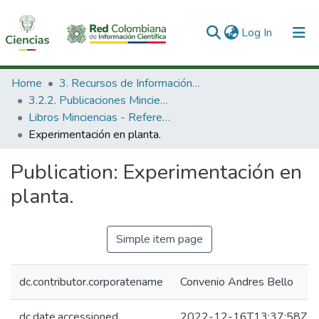
(current)
Log In
Communities & Collections
Home
3. Recursos de Información Científica y Tecnológica
3.2.2. Publicaciones Minciencias
All of DSpace
Libros Minciencias - Referenciales
Experimentación en planta.
Statistics
Publication:
Experimentación en
planta.
Simple item page
dc.contributor.corporatename
Convenio Andres Bello
dc.date.accessioned
2022-12-16T13:37:58Z