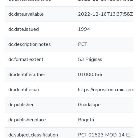
dc.date.available
2022-12-16T13:37:58Z
dc.date.issued
1994
dc.description.notes
PCT
dc.format.extent
53 Páginas
dc.identifier.other
01000366
dc.identifier.uri
https://repositorio.mincie
dc.publisher
Guadalupe
dc.publisher.place
Bogotá
dc.subject.classification
PCT 01523 MOD. 14 EJ. 4