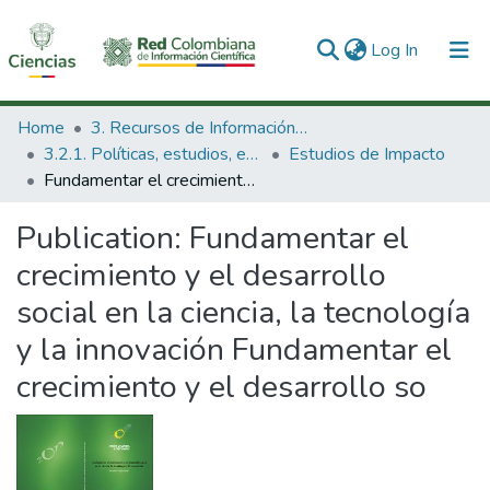
(current)
Log In
Communities & Collections
Home
3. Recursos de Información Científica y Tecnológica
3.2.1. Políticas, estudios, evaluaciones e indicadores de CTeI
Estudios de Impacto
All of DSpace
Fundamentar el crecimiento y el desarrollo social en la ciencia, la tecnología y la innovación Fundamentar el crecimiento y el desarrollo so
Statistics
Publication:
Fundamentar el
crecimiento y el desarrollo
social en la ciencia, la tecnología
y la innovación Fundamentar el
crecimiento y el desarrollo so