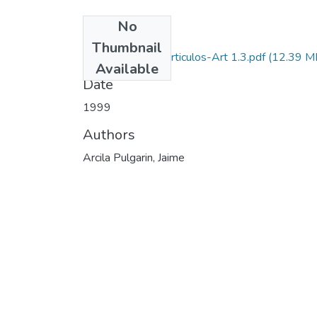
No
Files
Thumbnail
1999-V17-N1-Articulos-Art 1.3.pdf
(12.39 M
Available
Date
1999
Authors
Arcila Pulgarin, Jaime