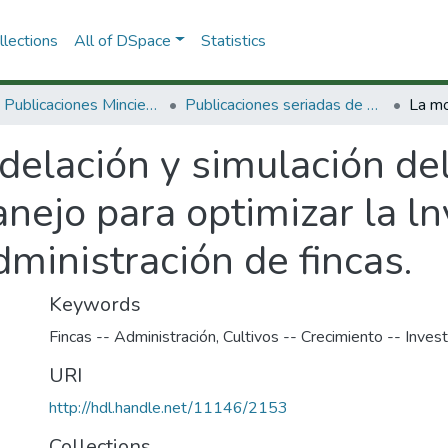
lections
All of DSpace
Statistics
3.2.2. Publicaciones Minciencias
Publicaciones seriadas de Minciencias
elación y simulación del
anejo para optimizar la ln
dministración de fincas.
Keywords
Fincas -- Administración
,
Cultivos -- Crecimiento -- Invest
URI
http://hdl.handle.net/11146/2153
Collections