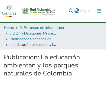
(current)
Log In
Communities & Collections
Home
3. Recursos de Información Científica y Tecnológica
3.2.2. Publicaciones Minciencias
All of DSpace
Publicaciones seriadas de Minciencias
La educación ambientan y los parques naturales de Colombia
Statistics
Publication:
La educación
ambientan y los parques
naturales de Colombia