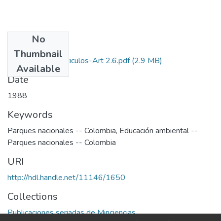
No
Files
Thumbnail
1988-V6-N2-Articulos-Art 2.6.pdf
(2.9 MB)
Available
Date
1988
Keywords
Parques nacionales -- Colombia
,
Educación ambiental --
Parques nacionales -- Colombia
URI
http://hdl.handle.net/11146/1650
Collections
Publicaciones seriadas de Minciencias