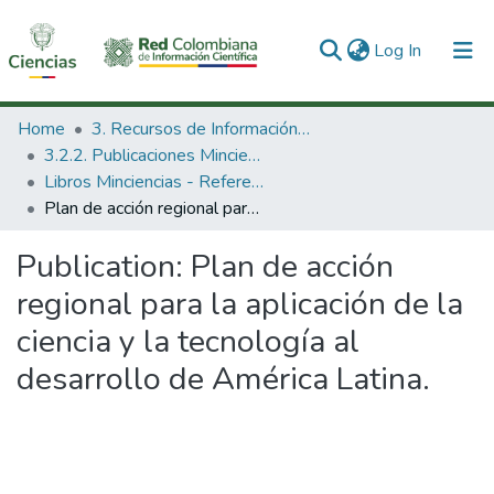
(current)
Log In
Communities & Collections
Home
3. Recursos de Información Científica y Tecnológica
3.2.2. Publicaciones Minciencias
All of DSpace
Libros Minciencias - Referenciales
Plan de acción regional para la aplicación de la ciencia y la tecnología al desarrollo de América Latina.
Statistics
Publication:
Plan de acción
regional para la aplicación de la
ciencia y la tecnología al
desarrollo de América Latina.