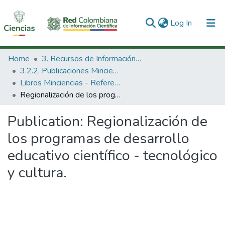
(current)
Log In
Communities & Collections
Home
3. Recursos de Información Científica y Tecnológica
3.2.2. Publicaciones Minciencias
All of DSpace
Libros Minciencias - Referenciales
Regionalización de los programas de desarrollo educativo científico - tecnológico y cultura.
Statistics
Publication:
Regionalización de
los programas de desarrollo
educativo científico - tecnológico
y cultura.