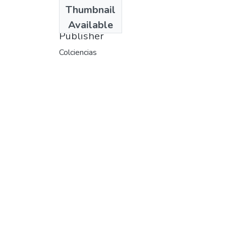
Date
Thumbnail
1985
Available
Publisher
Colciencias