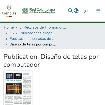
(current)
Log In
Communities & Collections
Home
3. Recursos de Información Científica y Tecnológica
3.2.2. Publicaciones Minciencias
All of DSpace
Publicaciones seriadas de Minciencias
Diseño de telas por computador
Statistics
Publication:
Diseño de telas por
computador