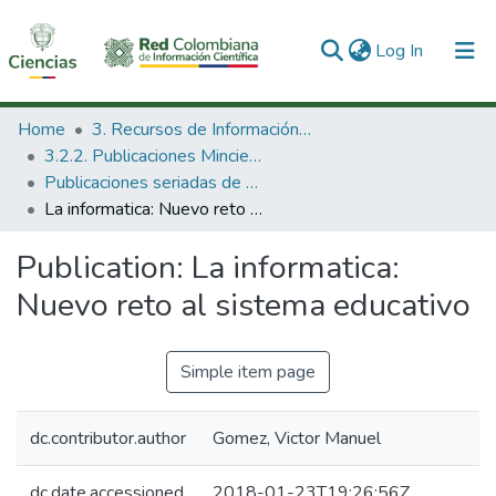
(current)
Log In
Communities & Collections
Home
3. Recursos de Información Científica y Tecnológica
3.2.2. Publicaciones Minciencias
All of DSpace
Publicaciones seriadas de Minciencias
La informatica: Nuevo reto al sistema educativo
Statistics
Publication:
La informatica:
Nuevo reto al sistema educativo
Simple item page
dc.contributor.author
Gomez, Victor Manuel
dc.date.accessioned
2018-01-23T19:26:56Z