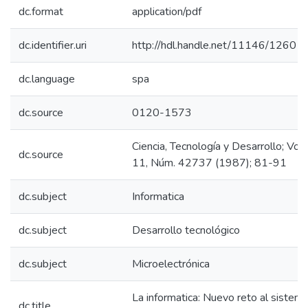
dc.format
application/pdf
dc.identifier.uri
http://hdl.handle.net/11146/1260
dc.language
spa
dc.source
0120-1573
Ciencia, Tecnología y Desarrollo; Vol.
dc.source
11, Núm. 42737 (1987); 81-91
dc.subject
Informatica
dc.subject
Desarrollo tecnológico
dc.subject
Microelectrónica
La informatica: Nuevo reto al sistem
dc.title