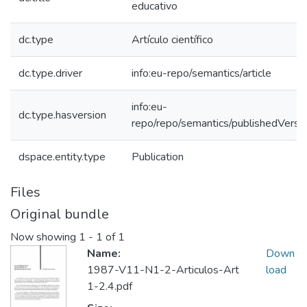
educativo
dc.type
Artículo científico
dc.type.driver
info:eu-repo/semantics/article
info:eu-
dc.type.hasversion
repo/repo/semantics/publishedVersi
dspace.entity.type
Publication
Files
Original bundle
Now showing
1 - 1 of 1
Name:
Down
1987-V11-N1-2-Articulos-Art
load
1-2.4.pdf