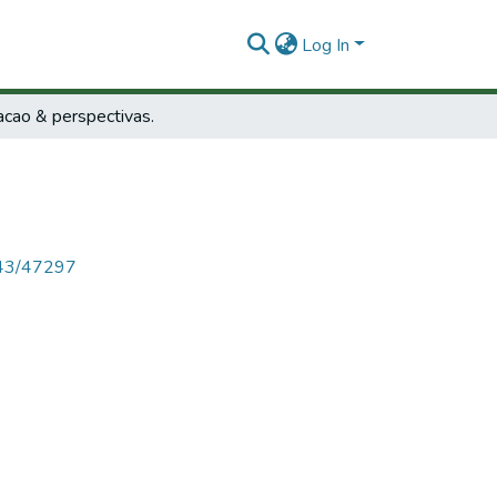
Log In
acao & perspectivas.
4143/47297