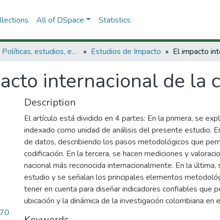
lections
All of DSpace
Statistics
3.2.1. Políticas, estudios, evaluaciones e indicadores de CTeI
Estudios de Impacto
acto internacional de la 
Description
El artículo está dividido en 4 partes: En la primera, se expli
indexado como unidad de análisis del presente estudio. E
de datos, describiendo los pasos metodológicos que permi
codificación. En la tercera, se hacen mediciones y valoracio
nacional más reconocida internacionalmente. En la última,
estudio y se señalan los principales elementos metodoló
tener en cuenta para diseñar indicadores confiables que pe
ubicación y la dinámica de la investigación colombiana en el
70
Keywords