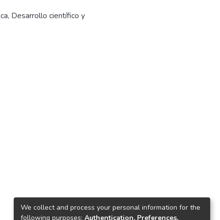
ica
,
Desarrollo científico y
We collect and process your personal information for the
following purposes:
Authentication, Preferences,