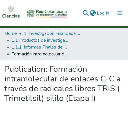
(current)
Log In
Communities & Collections
Home
1. Investigación Financiada con Recursos Públicos
1.1 Productos de investigación
All of DSpace
1.1.1. Informes Finales de Proyectos de Investigación
Formación intramolecular de enlaces C-C a través de radicales libres TRIS ( Trimetilsil) sililo (Etapa I)
Statistics
Publication:
Formación
intramolecular de enlaces C-C a
través de radicales libres TRIS (
Trimetilsil) sililo (Etapa I)