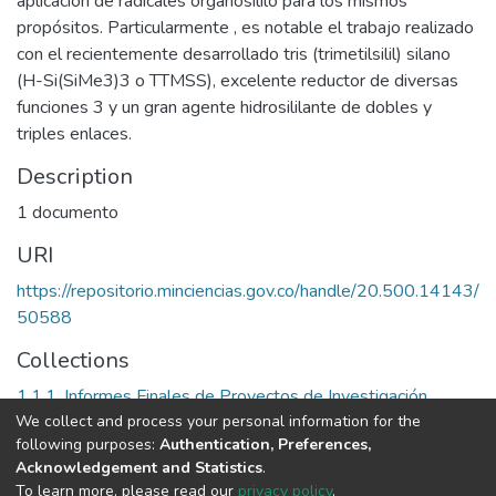
aplicación de radicales organosililo para los mismos
propósitos. Particularmente , es notable el trabajo realizado
con el recientemente desarrollado tris (trimetilsilil) silano
(H-Si(SiMe3)3 o TTMSS), excelente reductor de diversas
funciones 3 y un gran agente hidrosililante de dobles y
triples enlaces.
Description
1 documento
URI
https://repositorio.minciencias.gov.co/handle/20.500.14143/
50588
Collections
1.1.1. Informes Finales de Proyectos de Investigación
We collect and process your personal information for the
following purposes:
Authentication, Preferences,
Full item page
Acknowledgement and Statistics
.
To learn more, please read our
privacy policy
.