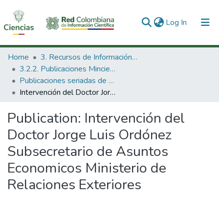
(current)
Log In
Communities & Collections
Home
3. Recursos de Información Científica y Tecnológica
3.2.2. Publicaciones Minciencias
All of DSpace
Publicaciones seriadas de Minciencias
Intervención del Doctor Jorge Luis Ordónez Subsecretario de Asuntos Economicos Ministerio de Relaciones Exteriores
Statistics
Publication:
Intervención del
Doctor Jorge Luis Ordónez
Subsecretario de Asuntos
Economicos Ministerio de
Relaciones Exteriores