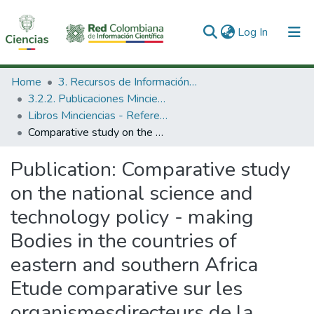
(current)
Log In
Communities & Collections
Home
3. Recursos de Información Científica y Tecnológica
3.2.2. Publicaciones Minciencias
All of DSpace
Libros Minciencias - Referenciales
Comparative study on the national science and technology policy - making Bodies in the countries of eastern and southern Africa Etude comparative sur les organismesdirecteurs de la politique scientifique et technologique nationale dans les pays de l' Afri
Statistics
Publication:
Comparative study
on the national science and
technology policy - making
Bodies in the countries of
eastern and southern Africa
Etude comparative sur les
organismesdirecteurs de la