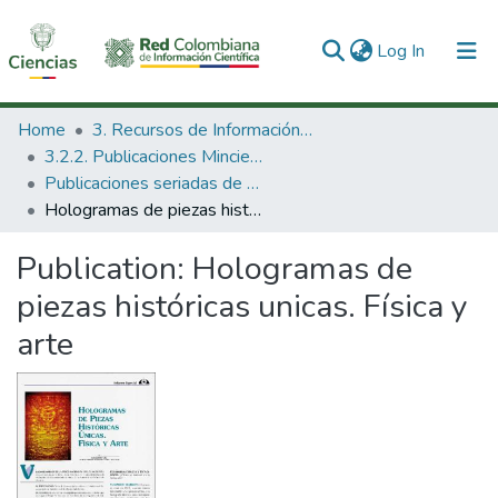
(current)
Log In
Communities & Collections
Home
3. Recursos de Información Científica y Tecnológica
3.2.2. Publicaciones Minciencias
All of DSpace
Publicaciones seriadas de Minciencias
Hologramas de piezas históricas unicas. Física y arte
Statistics
Publication:
Hologramas de
piezas históricas unicas. Física y
arte