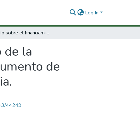
Log In
Estudio sobre el financiamiento de la investigación tecnológica en Colombia. Documento de discusión : Modelo descriptivo y metodologia.
 de la
ocumento de
ia.
4143/44249