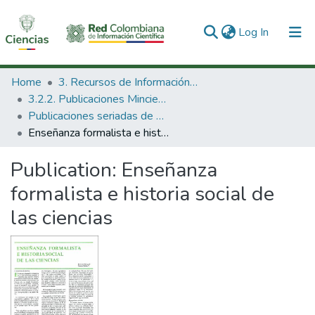
(current)
Log In
Communities & Collections
Home
3. Recursos de Información Científica y Tecnológica
3.2.2. Publicaciones Minciencias
All of DSpace
Publicaciones seriadas de Minciencias
Enseñanza formalista e historia social de las ciencias
Statistics
Publication:
Enseñanza
formalista e historia social de
las ciencias