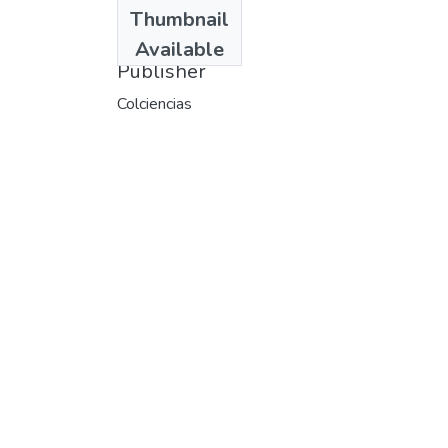
Date
Thumbnail
1985
Available
Publisher
Colciencias