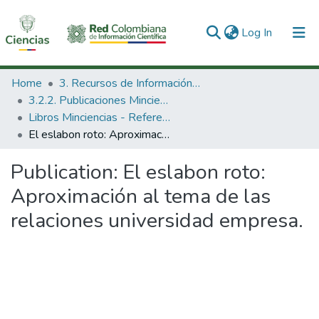
(current)
Log In
Communities & Collections
Home
3. Recursos de Información Científica y Tecnológica
3.2.2. Publicaciones Minciencias
All of DSpace
Libros Minciencias - Referenciales
El eslabon roto: Aproximación al tema de las relaciones universidad empresa.
Statistics
Publication:
El eslabon roto:
Aproximación al tema de las
relaciones universidad empresa.