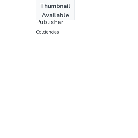
Date
Thumbnail
1988
Available
Publisher
Colciencias