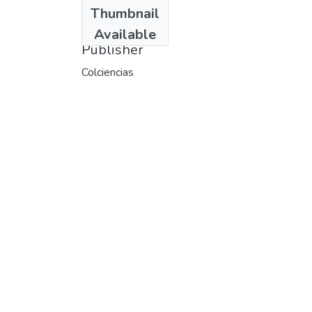
Date
Thumbnail
1972
Available
Publisher
Colciencias