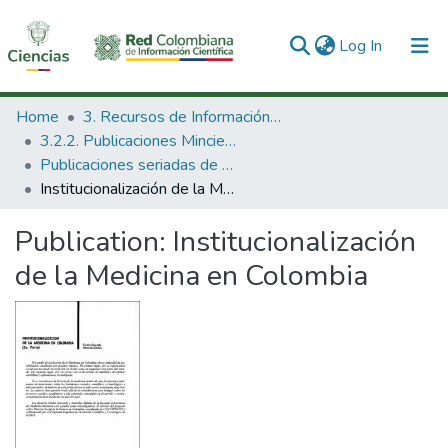
(current)
Log In
Communities & Collections
Home
3. Recursos de Información Científica y Tecnológica
3.2.2. Publicaciones Minciencias
All of DSpace
Publicaciones seriadas de Minciencias
Institucionalización de la Medicina en Colombia
Statistics
Publication:
Institucionalización
de la Medicina en Colombia