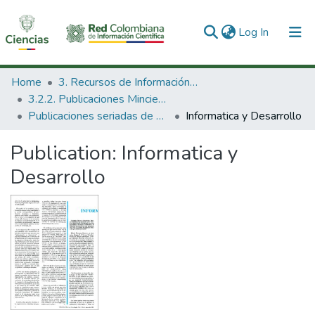
(current)
Log In
Communities & Collections
Home
3. Recursos de Información Científica y Tecnológica
3.2.2. Publicaciones Minciencias
All of DSpace
Publicaciones seriadas de Minciencias
Informatica y Desarrollo
Statistics
Publication:
Informatica y
Desarrollo