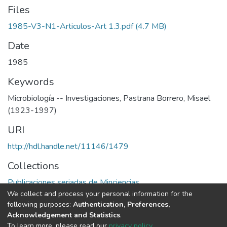
Files
1985-V3-N1-Articulos-Art 1.3.pdf
(4.7 MB)
Date
1985
Keywords
Microbiología -- Investigaciones
,
Pastrana Borrero, Misael
(1923-1997)
URI
http://hdl.handle.net/11146/1479
Collections
Publicaciones seriadas de Minciencias
We collect and process your personal information for the
following purposes:
Authentication, Preferences,
Full item page
Acknowledgement and Statistics
.
To learn more, please read our
privacy policy
.