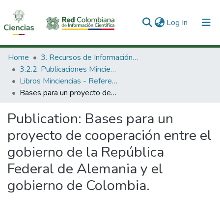
(current)
Log In
Communities & Collections
Home
3. Recursos de Información Científica y Tecnológica
3.2.2. Publicaciones Minciencias
All of DSpace
Libros Minciencias - Referenciales
Bases para un proyecto de cooperación entre el gobierno de la República Federal de Alemania y el gobierno de Colombia.
Statistics
Publication:
Bases para un
proyecto de cooperación entre el
gobierno de la República
Federal de Alemania y el
gobierno de Colombia.