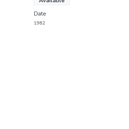
Available
(1010.23 KB)
Date
1982