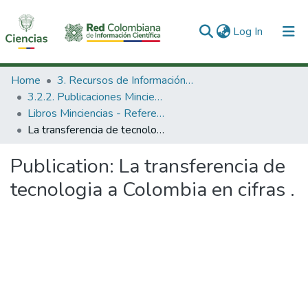
(current)
Log In
Communities & Collections
Home
3. Recursos de Información Científica y Tecnológica
3.2.2. Publicaciones Minciencias
All of DSpace
Libros Minciencias - Referenciales
La transferencia de tecnologia a Colombia en cifras .
Statistics
Publication:
La transferencia de
tecnologia a Colombia en cifras .