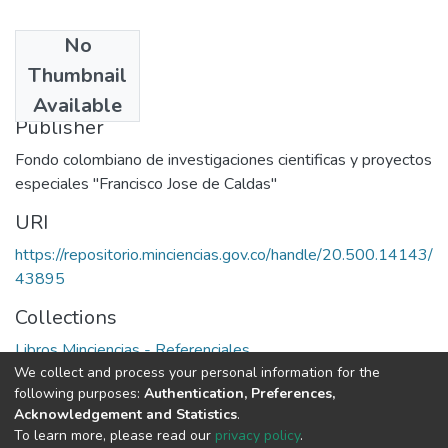
No
Date
Thumbnail
1978
Available
Publisher
Fondo colombiano de investigaciones cientificas y proyectos
especiales "Francisco Jose de Caldas"
URI
https://repositorio.minciencias.gov.co/handle/20.500.14143/
43895
Collections
Libros Minciencias - Referenciales
We collect and process your personal information for the
following purposes:
Authentication, Preferences,
Full item page
Acknowledgement and Statistics
.
To learn more, please read our
privacy policy
.