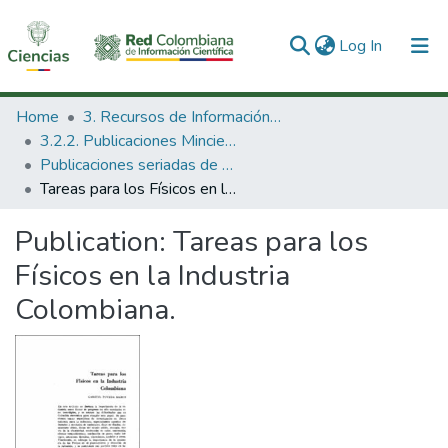
(current)
Log In
Communities & Collections
Home
3. Recursos de Información Científica y Tecnológica
3.2.2. Publicaciones Minciencias
All of DSpace
Publicaciones seriadas de Minciencias
Tareas para los Físicos en la Industria Colombiana.
Statistics
Publication:
Tareas para los
Físicos en la Industria
Colombiana.