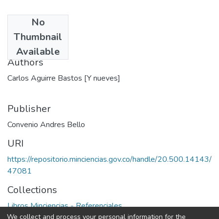
No
Date
Thumbnail
1995
Available
Authors
Carlos Aguirre Bastos [Y nueves]
Publisher
Convenio Andres Bello
URI
https://repositorio.minciencias.gov.co/handle/20.500.14143/
47081
Collections
Libros Minciencias - Referenciales
We collect and process your personal information for the