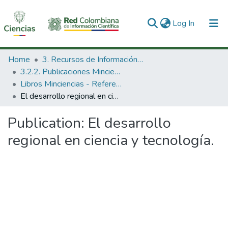
(current)
Log In
Communities & Collections
Home
3. Recursos de Información Científica y Tecnológica
3.2.2. Publicaciones Minciencias
All of DSpace
Libros Minciencias - Referenciales
El desarrollo regional en ciencia y tecnología.
Statistics
Publication:
El desarrollo
regional en ciencia y tecnología.