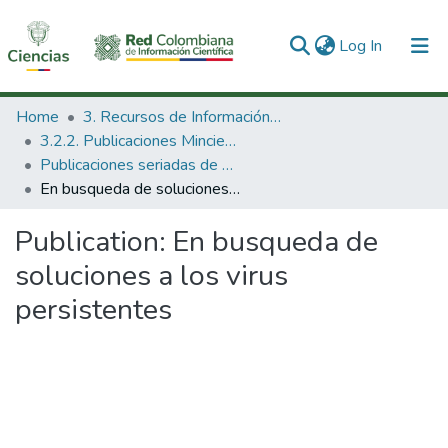
(current)
Log In
Communities & Collections
Home
3. Recursos de Información Científica y Tecnológica
3.2.2. Publicaciones Minciencias
All of DSpace
Publicaciones seriadas de Minciencias
En busqueda de soluciones a los virus persistentes
Statistics
Publication:
En busqueda de
soluciones a los virus
persistentes