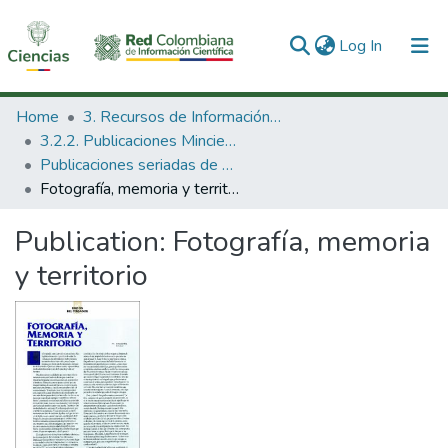
(current)
Log In
Communities & Collections
Home
3. Recursos de Información Científica y Tecnológica
3.2.2. Publicaciones Minciencias
All of DSpace
Publicaciones seriadas de Minciencias
Fotografía, memoria y territorio
Statistics
Publication:
Fotografía, memoria
y territorio