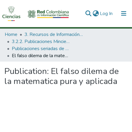
(current)
Log In
Communities & Collections
Home
3. Recursos de Información Científica y Tecnológica
3.2.2. Publicaciones Minciencias
All of DSpace
Publicaciones seriadas de Minciencias
El falso dilema de la matematica pura y aplicada
Statistics
Publication:
El falso dilema de
la matematica pura y aplicada