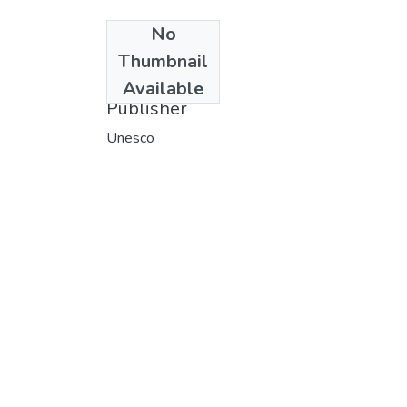
No
Date
Thumbnail
1974
Available
Publisher
Unesco